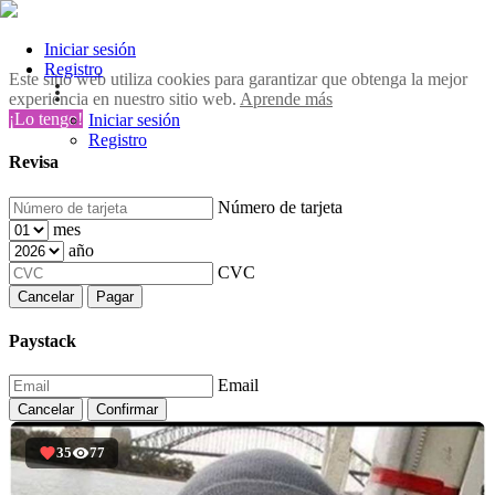
Iniciar sesión
Registro
Este sitio web utiliza cookies para garantizar que obtenga la mejor
experiencia en nuestro sitio web.
Aprende más
¡Lo tengo!
Iniciar sesión
Registro
Revisa
Número de tarjeta
mes
año
CVC
Cancelar
Pagar
Paystack
Email
Cancelar
Confirmar
35
77