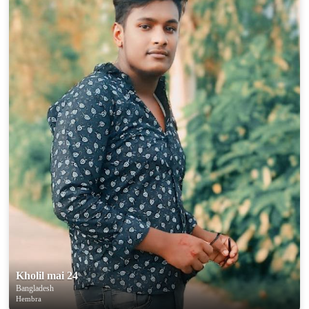
×10 more visibility
Kholil mai 24
Bangladesh
Hembra