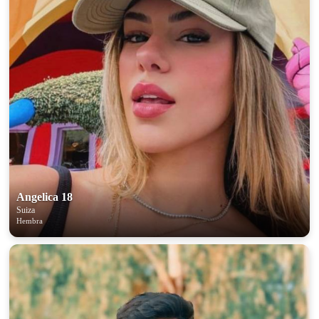
Angelica 18
Suiza
Hembra
100% FREE
upload your own photo