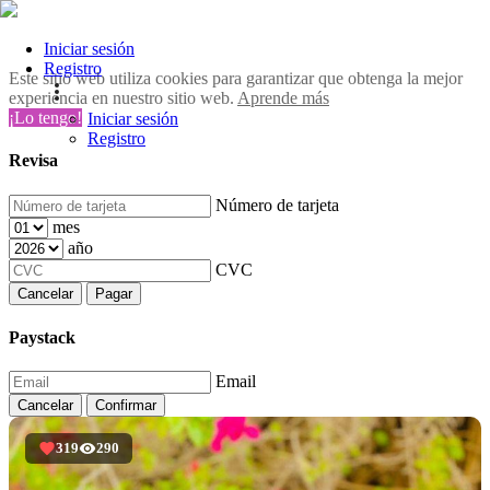
Iniciar sesión
Registro
Este sitio web utiliza cookies para garantizar que obtenga la mejor
experiencia en nuestro sitio web.
Aprende más
¡Lo tengo!
Iniciar sesión
Registro
Revisa
Número de tarjeta
mes
año
CVC
Cancelar
Pagar
Paystack
Email
Cancelar
Confirmar
319
290