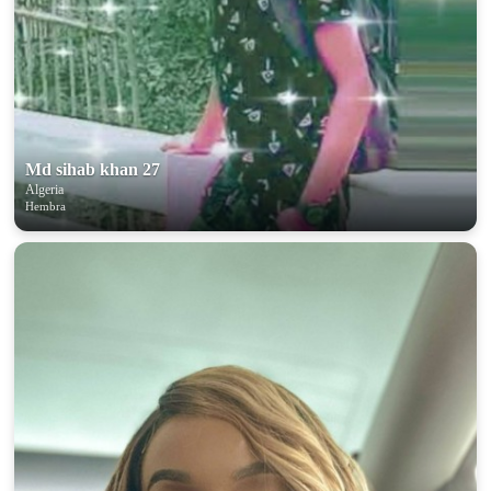
Md sihab khan 27
Algeria
Hembra