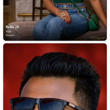
100% FREE
Bella 20
upload your own photo
Malí
Hembra
×10 more visibility