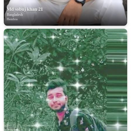
Md sobuj khan 21
Bangladesh
Hembra