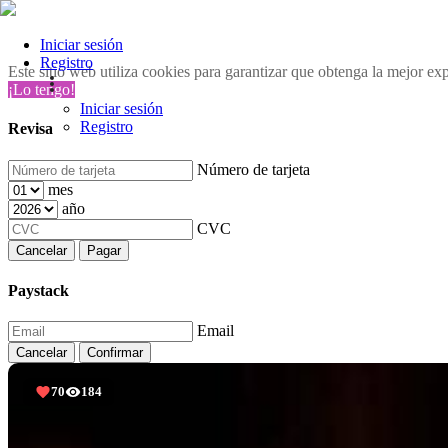
Iniciar sesión
Registro
Este sitio web utiliza cookies para garantizar que obtenga la mejor ex
¡Lo tengo!
Iniciar sesión
Registro
Revisa
Número de tarjeta
mes
año
CVC
Cancelar
Pagar
Paystack
Email
Cancelar
Confirmar
70
184