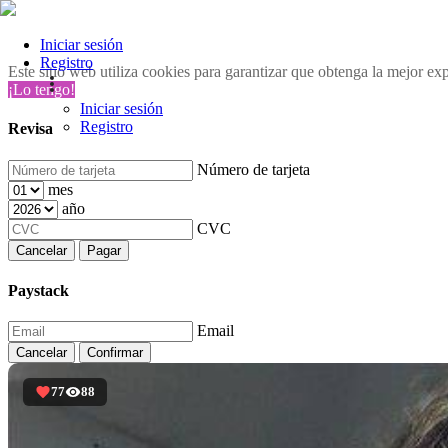
Iniciar sesión
Registro
Este sitio web utiliza cookies para garantizar que obtenga la mejor ex
¡Lo tengo!
Iniciar sesión
Registro
Revisa
Número de tarjeta
mes
año
CVC
Cancelar
Pagar
Paystack
Email
Cancelar
Confirmar
77
88