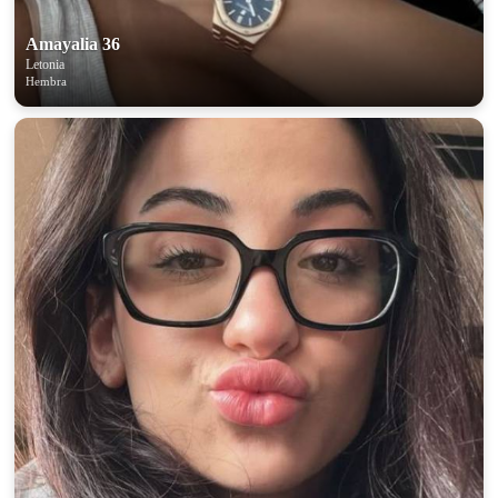
upload your own photo
Amayalia 36
×10 more visibility
Letonia
Hembra