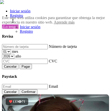
Iniciar sesión
Registro
Este sitio web utiliza cookies para garantizar que obtenga la mejor
experiencia en nuestro sitio web.
Aprende más
¡Lo tengo!
Iniciar sesión
Registro
Revisa
Número de tarjeta
mes
año
CVC
Cancelar
Pagar
Paystack
Email
Cancelar
Confirmar
133
71