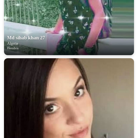
Md sihab khan 27
Algeria
Hembra