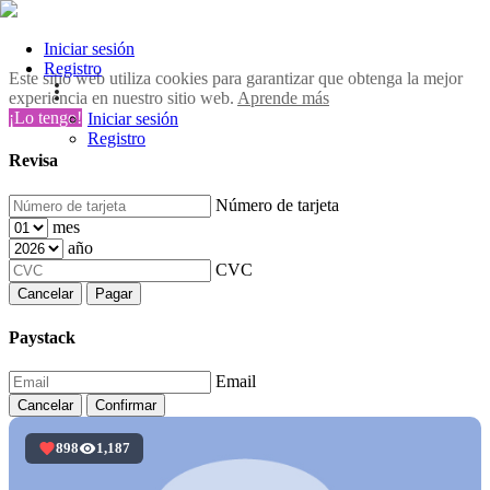
Iniciar sesión
Registro
Este sitio web utiliza cookies para garantizar que obtenga la mejor
experiencia en nuestro sitio web.
Aprende más
¡Lo tengo!
Iniciar sesión
Registro
Revisa
Número de tarjeta
mes
año
CVC
Cancelar
Pagar
Paystack
Email
Cancelar
Confirmar
898
1,187