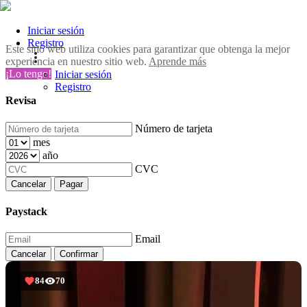
Iniciar sesión
Registro
Este sitio web utiliza cookies para garantizar que obtenga la mejor
experiencia en nuestro sitio web.
Aprende más
¡Lo tengo!
Iniciar sesión
Registro
Revisa
Número de tarjeta
mes
año
CVC
Cancelar
Pagar
Paystack
Email
Cancelar
Confirmar
84
70