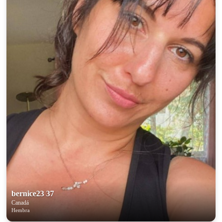
bernice23 37
Canadá
Hembra