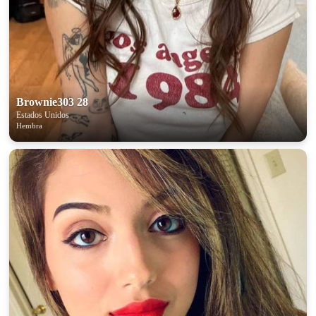
100% FREE
upload your own photo
Brownie303 28
Estados Unidos
×10 more visibility
Hembra