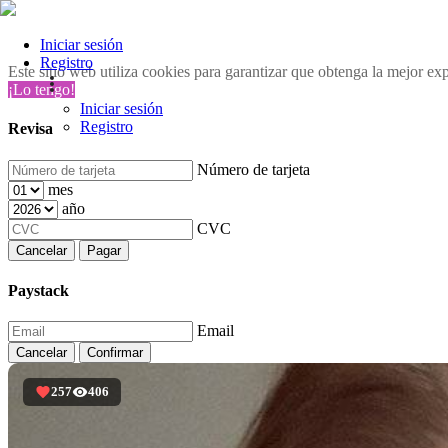
Iniciar sesión
Registro
Este sitio web utiliza cookies para garantizar que obtenga la mejor ex
¡Lo tengo!
Iniciar sesión
Registro
Revisa
Número de tarjeta
mes
año
CVC
Cancelar
Pagar
Paystack
Email
Cancelar
Confirmar
257
406