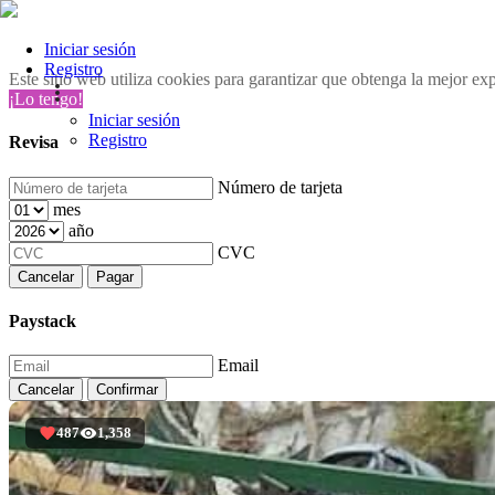
Iniciar sesión
Registro
Este sitio web utiliza cookies para garantizar que obtenga la mejor ex
¡Lo tengo!
Iniciar sesión
Registro
Revisa
Número de tarjeta
mes
año
CVC
Cancelar
Pagar
Paystack
Email
Cancelar
Confirmar
487
1,358