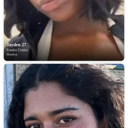
100% FREE
upload your own photo
×10 more visibility
Jayden 27
Estados Unidos
Hembra