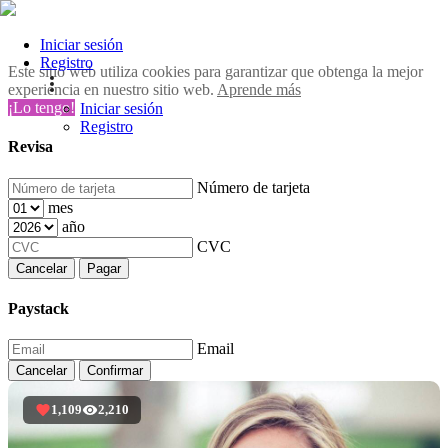
Iniciar sesión
Registro
Este sitio web utiliza cookies para garantizar que obtenga la mejor
experiencia en nuestro sitio web.
Aprende más
¡Lo tengo!
Iniciar sesión
Registro
Revisa
Número de tarjeta
mes
año
CVC
Cancelar
Pagar
Paystack
Email
Cancelar
Confirmar
1,109
2,210