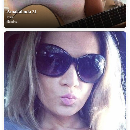
Amakalinda 31
Perú
Hembra