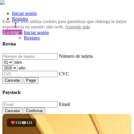
Iniciar sesión
Registro
Este sitio web utiliza cookies para garantizar que obtenga la mejor
experiencia en nuestro sitio web.
Aprende más
¡Lo tengo!
Iniciar sesión
Registro
Revisa
Número de tarjeta
mes
año
CVC
Cancelar
Pagar
Paystack
Email
Cancelar
Confirmar
132
121