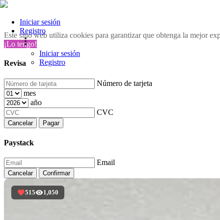
Iniciar sesión
Registro
Este sitio web utiliza cookies para garantizar que obtenga la mejor ex
¡Lo tengo!
Iniciar sesión
Registro
Revisa
Número de tarjeta
mes
año
CVC
Cancelar
Pagar
Paystack
Email
Cancelar
Confirmar
515
1,050