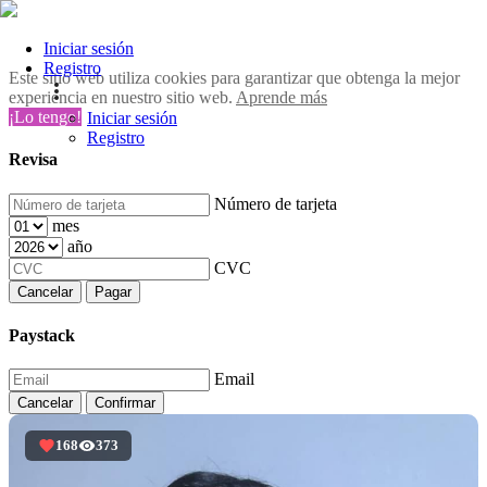
Iniciar sesión
Registro
Este sitio web utiliza cookies para garantizar que obtenga la mejor
experiencia en nuestro sitio web.
Aprende más
¡Lo tengo!
Iniciar sesión
Registro
Revisa
Número de tarjeta
mes
año
CVC
Cancelar
Pagar
Paystack
Email
Cancelar
Confirmar
168
373