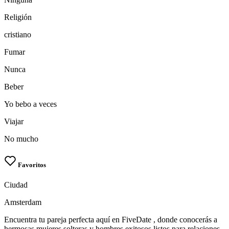
Religión
cristiano
Fumar
Nunca
Beber
Yo bebo a veces
Viajar
No mucho
Favoritos
Ciudad
Amsterdam
Encuentra tu pareja perfecta aquí en FiveDate , donde conocerás a
hermosas mujeres solteras y hombres exitosos listos para relaciones