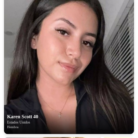
100% FREE
upload your own photo
×10 more visibility
Karen Scott 40
Estados Unidos
Hembra