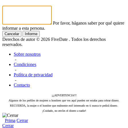
Por favor, háganos saber por qué quiere
informar a esta persona.
Cancelar
Informe
Derechos de autor © 2026 FiveDate . Todos los derechos
reservados.
Sobre nosotros
-
Condiciones
-
Política de privacidad
-
Contacto
¡¡¡ADVERTENCIA!!!
Algunos de los perfiles de mujeres u hombres que ves aquí pueden ser estafas para cobrar dinero.
RECUERDA, la mujer o el hombre que realmente esté interesado en ti nunca te pedirá dinero.
¡Cuidado, no envíes el dinero a nadie!
Prima
Cerrar
Cerrar