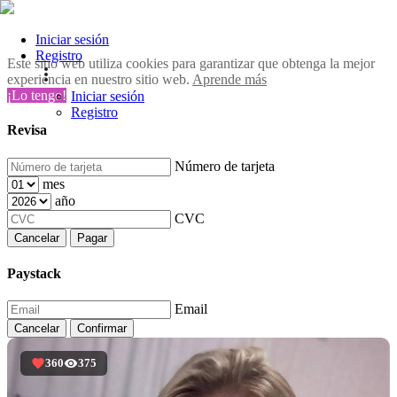
Iniciar sesión
Registro
Este sitio web utiliza cookies para garantizar que obtenga la mejor
experiencia en nuestro sitio web.
Aprende más
¡Lo tengo!
Iniciar sesión
Registro
Revisa
Número de tarjeta
mes
año
CVC
Cancelar
Pagar
Paystack
Email
Cancelar
Confirmar
360
375