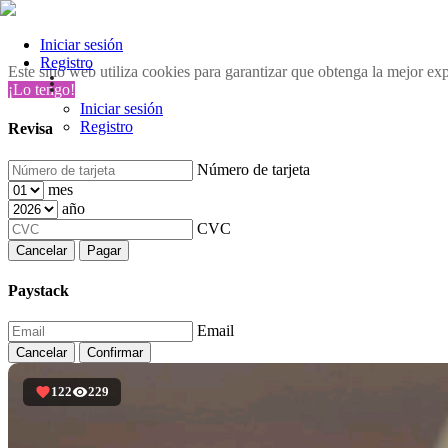
Iniciar sesión
Registro
Este sitio web utiliza cookies para garantizar que obtenga la mejor ex
¡Lo tengo!
Iniciar sesión
Registro
Revisa
Número de tarjeta
mes
año
CVC
Cancelar
Pagar
Paystack
Email
Cancelar
Confirmar
122
229