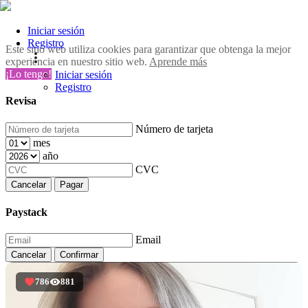
Iniciar sesión
Registro
Este sitio web utiliza cookies para garantizar que obtenga la mejor
experiencia en nuestro sitio web.
Aprende más
¡Lo tengo!
Iniciar sesión
Registro
Revisa
Número de tarjeta
mes
año
CVC
Cancelar
Pagar
Paystack
Email
Cancelar
Confirmar
786
881