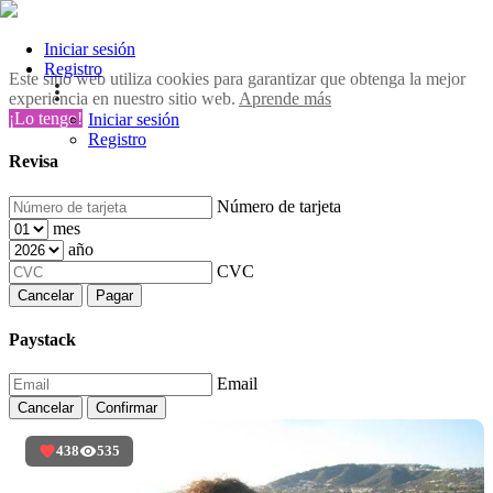
Iniciar sesión
Registro
Este sitio web utiliza cookies para garantizar que obtenga la mejor
experiencia en nuestro sitio web.
Aprende más
¡Lo tengo!
Iniciar sesión
Registro
Revisa
Número de tarjeta
mes
año
CVC
Cancelar
Pagar
Paystack
Email
Cancelar
Confirmar
438
535