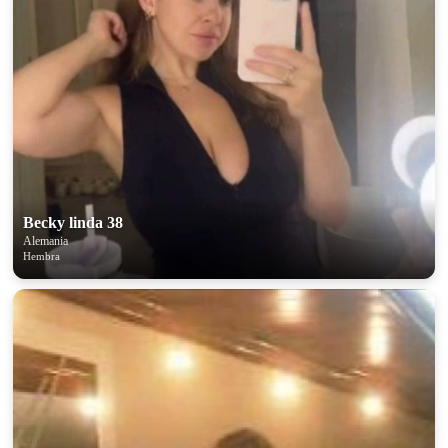
100% FREE
upload your own photo
×10 more visibility
Becky linda 38
Alemania
Hembra