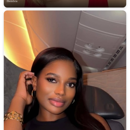
100% FREE
Hembra
upload your own photo
×10 more visibility