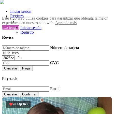
Iniciar sesión
Registro
Este sitio web utiliza cookies para garantizar que obtenga la mejor
experiencia en nuestro sitio web.
Aprende más
¡Lo tengo!
Iniciar sesión
Registro
Revisa
Número de tarjeta
mes
año
CVC
Cancelar
Pagar
Paystack
Email
Cancelar
Confirmar
403
363