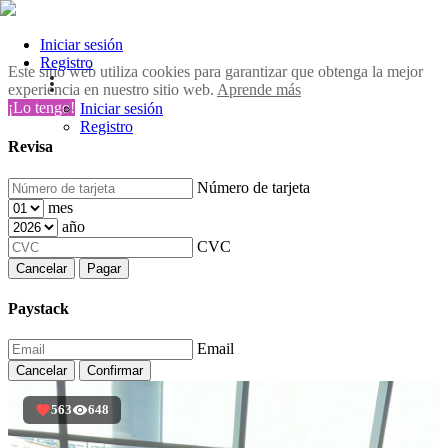
Iniciar sesión
Registro
Este sitio web utiliza cookies para garantizar que obtenga la mejor
experiencia en nuestro sitio web.
Aprende más
¡Lo tengo!
Iniciar sesión
Registro
Revisa
Número de tarjeta
mes
año
CVC
Cancelar
Pagar
Paystack
Email
Cancelar
Confirmar
563
648