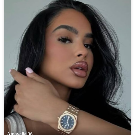
100% FREE
upload your own photo
×10 more visibility
Amayalia 36